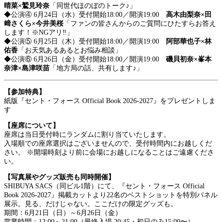
晴菜×鷲見玲奈
「同世代ほのぼのトーク♪」
◆公演④ 6月24日（水）受付開始18:00／開演19:00
高木由梨奈×田
﨑さくら×今井美桜
「ファンの皆さんからのご質問にひたすらお答え
します！※NGアリ‼︎」
◆公演⑤ 6月25日（木）受付開始18:00／開演19:00
阿部華也子×林
佑香
「お天気あるあるとお悩み相談」
◆公演⑥ 6月26日（金）受付開始18:00／開演19:00
磯貝初奈×峯本
奈津×島津咲苗
「地方局の話、共有します♪」
【参加特典】
紙版『セント・フォース Official Book 2026-2027』をプレゼントしま
す
【座席について】
座席は当日受付時にランダムに割り当ていたします。
入場順での座席選択はございませんので、受付時間内にお越しくだ
さい。 ※開場時刻より前に会場にお越しになることはご遠慮くださ
い。
【写真展やグッズ販売も同時開催】
SHIBUYA SACS（同ビル1階）にて、『セント・フォース Official
Book 2026-2027』掲載カットより22名のベストショットを特別パネル
展示。見る、だけじゃない。ここだけの限定グッズも。
期間：6月21日（日）～6月26日（金）
営業時間：12:00～21:00（最終入場 20:45・初日のみ15:00〜）