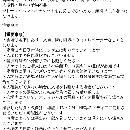
入場料：無料（予約不要）
※トークイベントのチケットをお持ちでない方も、無料でご入場いた
だけます。
注意事項
【重要事項】
・会場は地下にあり、入場手段は階段のみ（エレベーターなし）と
なります
・座席は当日受付時にランダムに割り当ていたします
・入場順での座席選択ではございません
・開演時刻の15分前までにお越しください
・チケットのご購入には「小学館ID」（無料）の登録が必須です
・座席数に限りがございます。売り切れ次第終了となります
・入場時にご来場者様の本人確認として、身分証確認を実施する場
合がございます
本人確認ができない場合は入場をお断りする場合がございます
・チケットの譲渡および転売行為は固くお断り致します
・会場内において、オフィシャルの写真・ビデオ撮影を行う場合が
ございます
撮影した写真・映像は、雑誌・TV・CM・HP等のメディアに使用さ
せていただく可能性がございます
・お席によっては演出の一部が見えない、または見えにくい場合が
ございます
・会場内の撮影・録画は禁止とさせていただきます