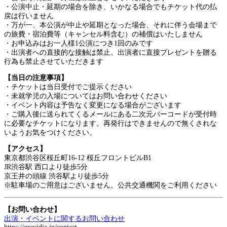
・公演中止・延期の場合を除き、いかなる場合でもチケット代の払
戻は行いません
・万が一、本公演が中止や延期となった場合、それに伴う会場まで
の旅費・宿泊費等（キャンセル料含む）の補償はいたしません
・お申込みはお一人様1公演につき1回のみです
・出演者への直接的な接触は禁止、出演者に直接プレゼントを贈る
行為も禁止させていただきます
【当日の注意事項】
・チケットは当日受付でご提示ください
・未就学児の入場についてはお問い合わせください
・イベント内容は予告なく変更になる場合がございます
・ご購入後に送られてくるメールにある二次元バーコードが受付時
に必要なチケットになります。再発行はできませんので無くされな
いようお気をつけください。
【アクセス】
東京都渋⾕区桜丘町16-12 桜丘フロントビルB1
JR渋谷駅 西口より徒歩5分
京王井の頭線 渋谷駅より徒歩5分
※駐車場のご用意はございません。公共交通機関をご利用ください
【お問い合わせ】
出演・イベントに関するお問い合わせ